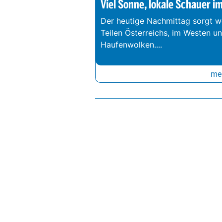
Viel Sonne, lokale Schauer i
Der heutige Nachmittag sorgt we
Teilen Österreichs, im Westen u
Haufenwolken.
...
meh