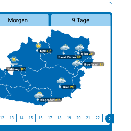
Morgen
9 Tage
Linz
21°
Wien
23°
Sankt Pölten
20°
Eisenstadt
22°
Salzburg
18°
Graz
24°
Klagenfurt
21°
12
13
14
15
16
17
18
19
20
21
22
23
0
1