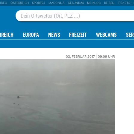
IDEO
ÖSTERREICH
SPORT24
MADONNA
GESUND24
MEINJOB
REISEN
TICKETS
RREICH
EUROPA
NEWS
FREIZEIT
WEBCAMS
SER
03. FEBRUAR 2017 | 09:09 UHR