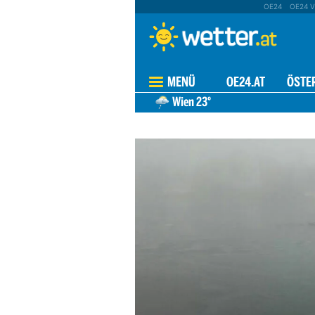
OE24
OE24 V
MENÜ
OE24.AT
ÖSTE
Wien
23°