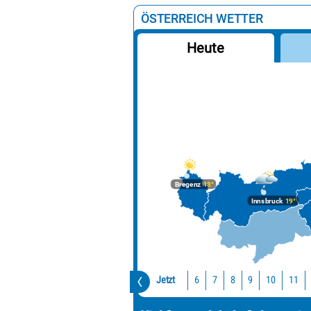
ÖSTERREICH WETTER
Heute
Bregenz
18°
Innsbruck
19°
Jetzt
10
11
6
7
8
9