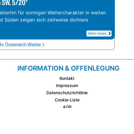
m SW. 5/20°
iterhin für sonnigen Wettercharakter in weiten
nd Süden zeigen sich zeitweise dichtere
Mehr lesen
r Österreich-Wetter
INFORMATION & OFFENLEGUNG
Kontakt
Impressum
Datenschutzrichtlinie
Cookie-Liste
AGB
Fixplatzierte Werbemöglichkeiten
AGB für Werbeeinschaltungen
wetter.at Partner (Messstation & WetterCam)