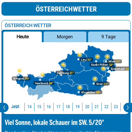
ÖSTERREICHWETTER
ÖSTERREICH WETTER
Morgen
9 Tage
Heute
Linz
32°
Wien
31°
Sankt Pölten
32°
Eisenstadt
32°
Salzburg
31°
Bregenz
30°
Innsbruck
34°
Graz
29°
Klagenfurt
30°
Jetzt
14
15
16
17
18
19
20
21
22
23
0
Viel Sonne, lokale Schauer im SW. 5/20°