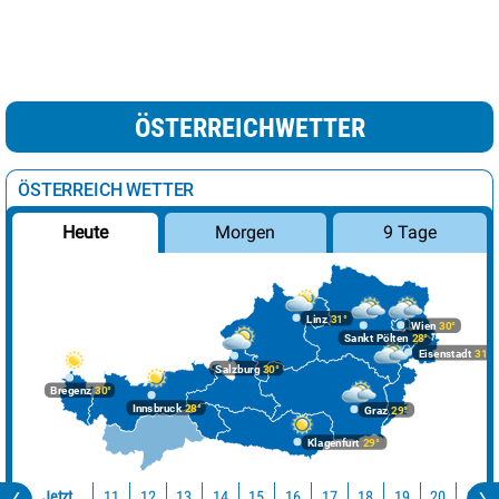
ÖSTERREICHWETTER
ÖSTERREICH WETTER
Morgen
9 Tage
Heute
Linz
31°
Wien
30°
Sankt Pölten
28°
Eisenstadt
31°
Salzburg
30°
Bregenz
30°
Innsbruck
28°
Graz
29°
Klagenfurt
29°
Jetzt
11
12
13
14
15
16
17
18
19
20
21