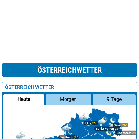
ÖSTERREICHWETTER
ÖSTERREICH WETTER
Morgen
9 Tage
Heute
Linz
25°
Wien
26°
Sankt Pölten
25°
Eisenstadt
24°
Salzburg
21°