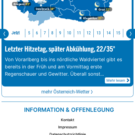
Bregenz
22°
Innsbruck
18°
Graz
22°
Klagenfurt
21°
Jetzt
10
11
12
13
14
15
16
5
6
7
8
9
Letzter Hitzetag, später Abkühlung, 22/35°
Von Vorarlberg bis ins nördliche Waldviertel gibt es
bereits in der Früh und am Vormittag erste
Regenschauer und Gewitter. Überall sonst
...
Mehr lesen
mehr Österreich-Wetter
INFORMATION & OFFENLEGUNG
Kontakt
Impressum
Datenschutzrichtlinie