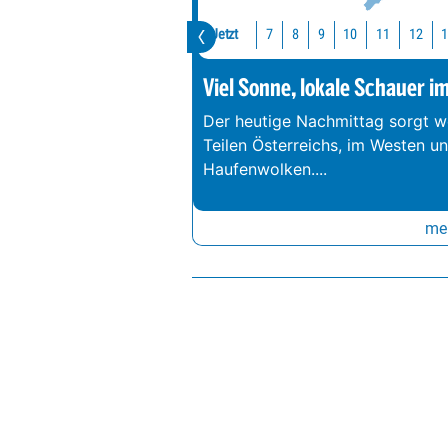
Jetzt
10
11
12
7
8
9
Viel Sonne, lokale Schauer i
Der heutige Nachmittag sorgt we
Teilen Österreichs, im Westen u
Haufenwolken.
...
meh