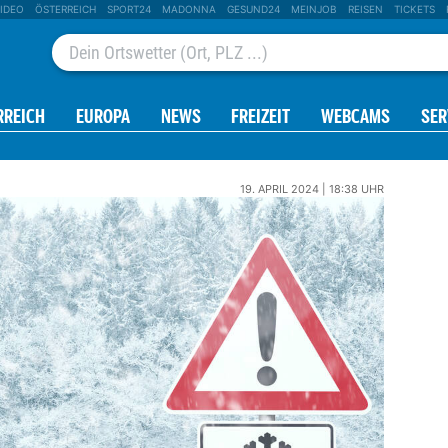
IDEO
ÖSTERREICH
SPORT24
MADONNA
GESUND24
MEINJOB
REISEN
TICKETS
RREICH
EUROPA
NEWS
FREIZEIT
WEBCAMS
SER
19. APRIL 2024 | 18:38 UHR