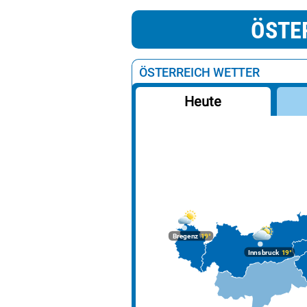
ÖSTE
ÖSTERREICH WETTER
Heute
Bregenz
19°
Innsbruck
19°