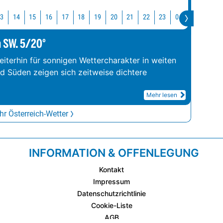
13
14
15
16
17
18
19
20
21
22
23
0
1
2
m SW. 5/20°
iterhin für sonnigen Wettercharakter in weiten
nd Süden zeigen sich zeitweise dichtere
Mehr lesen
r Österreich-Wetter
INFORMATION & OFFENLEGUNG
Kontakt
Impressum
Datenschutzrichtlinie
Cookie-Liste
AGB