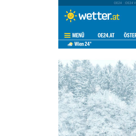
OE24
OE24 V
MENÜ
OE24.AT
ÖSTE
Wien
24°