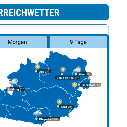
RREICHWETTER
Morgen
9 Tage
Linz
24°
Wien
24°
Sankt Pölten
21°
Eisenstadt
23°
Salzburg
21°
Graz
21°
Klagenfurt
20°