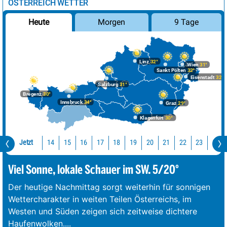
ÖSTERREICH WETTER
Morgen
9 Tage
Heute
Linz
32°
Wien
31°
Sankt Pölten
32°
Eisenstadt
32°
Salzburg
31°
Bregenz
30°
Innsbruck
34°
Graz
29°
Klagenfurt
30°
Jetzt
14
15
16
17
18
19
20
21
22
23
0
Viel Sonne, lokale Schauer im SW. 5/20°
Der heutige Nachmittag sorgt weiterhin für sonnigen
Wettercharakter in weiten Teilen Österreichs, im
Westen und Süden zeigen sich zeitweise dichtere
Haufenwolken.
...