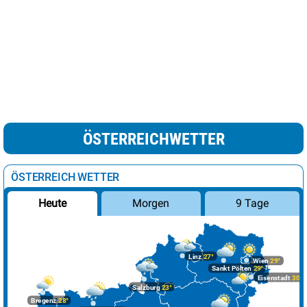
ÖSTERREICHWETTER
ÖSTERREICH WETTER
Morgen
9 Tage
Heute
Linz
27°
Wien
29°
Sankt Pölten
29°
Eisenstadt
30°
Salzburg
23°
Bregenz
28°