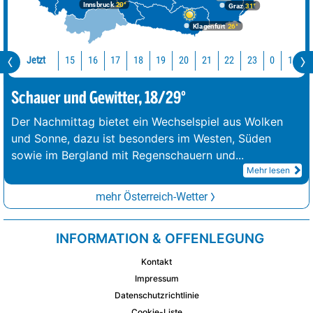
Innsbruck
20°
Graz
31°
Klagenfurt
26°
Jetzt
15
16
17
18
19
20
21
22
23
0
1
2
Schauer und Gewitter, 18/29°
Der Nachmittag bietet ein Wechselspiel aus Wolken
und Sonne, dazu ist besonders im Westen, Süden
sowie im Bergland mit Regenschauern und
...
Mehr lesen
mehr Österreich-Wetter
INFORMATION & OFFENLEGUNG
Kontakt
Impressum
Datenschutzrichtlinie
Cookie-Liste