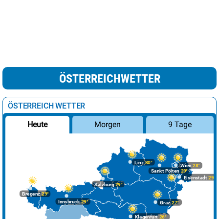
ÖSTERREICHWETTER
ÖSTERREICH WETTER
Morgen
9 Tage
Heute
Linz
30°
Wien
28°
Sankt Pölten
29°
Eisenstadt
29°
Salzburg
29°
Bregenz
29°
Innsbruck
29°
Graz
27°
Klagenfurt
26°