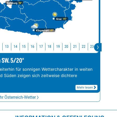
Salzburg
18°
Graz
19°
Klagenfurt
19°
12
13
14
15
16
17
18
19
20
21
22
23
0
1
m SW. 5/20°
iterhin für sonnigen Wettercharakter in weiten
nd Süden zeigen sich zeitweise dichtere
Mehr lesen
r Österreich-Wetter