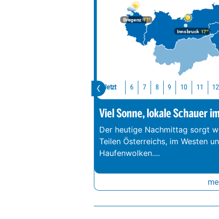
Bregenz
17°
Innsbruck
17°
Jetzt
10
11
6
7
8
9
Viel Sonne, lokale Schauer i
Der heutige Nachmittag sorgt we
Teilen Österreichs, im Westen u
Haufenwolken.
...
meh