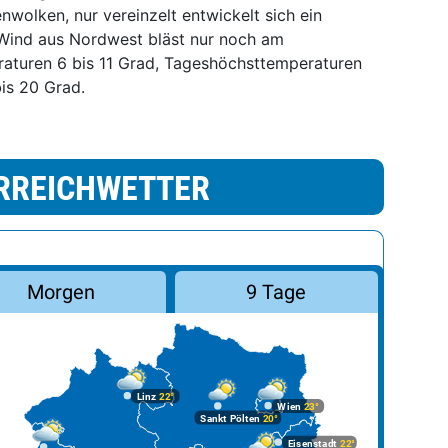
wolken, nur vereinzelt entwickelt sich ein
 Wind aus Nordwest bläst nur noch am
raturen 6 bis 11 Grad, Tageshöchsttemperaturen
bis 20 Grad.
RREICHWETTER
Morgen
9 Tage
Linz
22°
Wien
23°
Sankt Pölten
20°
Eisenstadt
22°