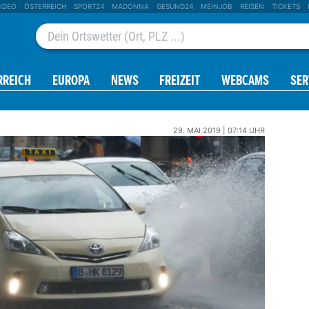
IDEO
ÖSTERREICH
SPORT24
MADONNA
GESUND24
MEINJOB
REISEN
TICKETS
RREICH
EUROPA
NEWS
FREIZEIT
WEBCAMS
SER
29. MAI 2019 | 07:14 UHR