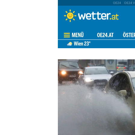
OE24
OE24 V
MENÜ
OE24.AT
ÖSTE
Wien
23°