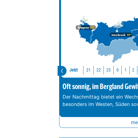
Bregenz
25°
Innsbruck
19°
Jetzt
21
22
23
0
1
2
Oft sonnig, im Bergland Gewi
Der Nachmittag bietet ein Wechs
besonders im Westen, Süden so
meh