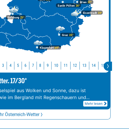
Wien
27°
Sankt Pölten
26°
Eisenstadt
26°
Salzburg
23°
Graz
23°
Klagenfurt
24°
10
11
12
13
14
15
16
17
3
4
5
6
7
8
9
tter. 17/30°
elspiel aus Wolken und Sonne, dazu ist
wie im Bergland mit Regenschauern und
...
Mehr lesen
r Österreich-Wetter