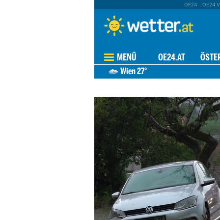
OE24
OE24 V
MENÜ
OE24.AT
ÖSTE
Wien
27°