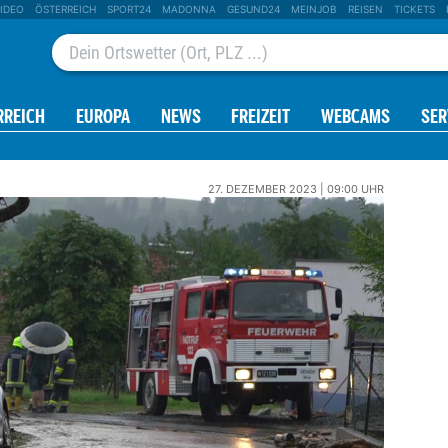
IDEO
ÖSTERREICH
SPORT24
MADONNA
GESUND24
MEINJOB
REISEN
TICKETS
RREICH
EUROPA
NEWS
FREIZEIT
WEBCAMS
SER
27. DEZEMBER 2023 | 09:00 UHR