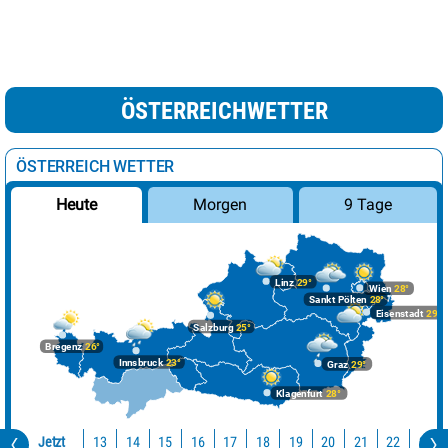
ÖSTERREICHWETTER
ÖSTERREICH WETTER
Morgen
9 Tage
Heute
Linz
29°
Wien
28°
Sankt Pölten
28°
Eisenstadt
29°
Salzburg
25°
Bregenz
26°
Innsbruck
23°
Graz
29°
Klagenfurt
28°
Jetzt
13
14
15
16
17
18
19
20
21
22
23