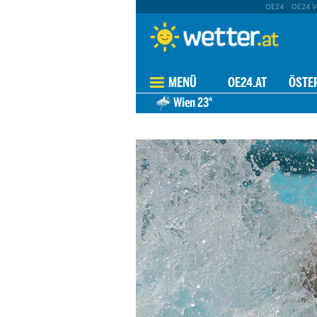
OE24
OE24 V
MENÜ
OE24.AT
ÖSTE
Wien
23°