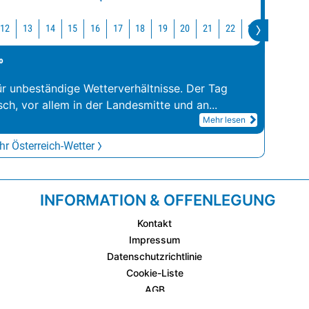
12
13
14
15
16
17
18
19
20
21
22
23
0
1
°
ür unbeständige Wetterverhältnisse. Der Tag
sch, vor allem in der Landesmitte und an
...
Mehr lesen
r Österreich-Wetter
INFORMATION & OFFENLEGUNG
Kontakt
Impressum
Datenschutzrichtlinie
Cookie-Liste
AGB
Fixplatzierte Werbemöglichkeiten