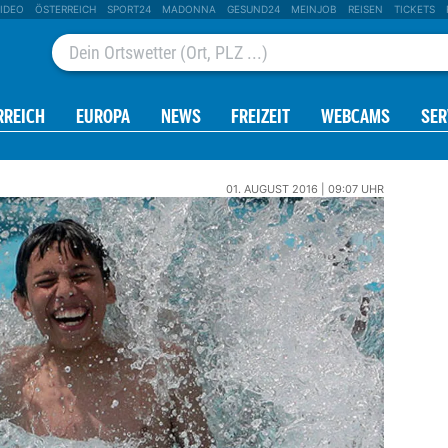
IDEO
ÖSTERREICH
SPORT24
MADONNA
GESUND24
MEINJOB
REISEN
TICKETS
RREICH
EUROPA
NEWS
FREIZEIT
WEBCAMS
SER
01. AUGUST 2016 | 09:07 UHR