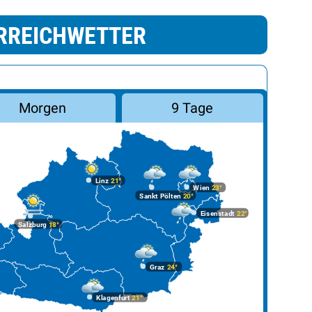
RREICHWETTER
Morgen
9 Tage
Linz
21°
Wien
23°
Sankt Pölten
20°
Eisenstadt
22°
Salzburg
18°
Graz
24°
Klagenfurt
21°