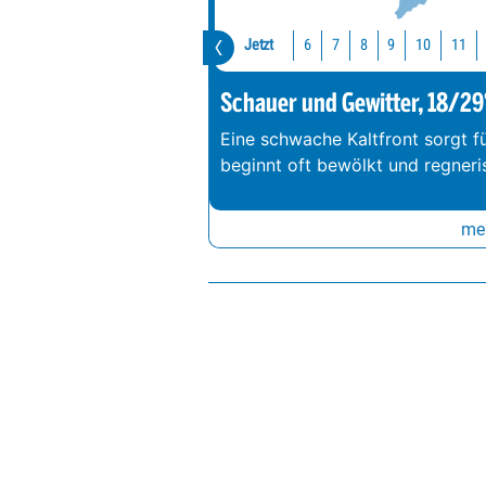
Jetzt
10
11
6
7
8
9
Schauer und Gewitter, 18/29
Eine schwache Kaltfront sorgt f
beginnt oft bewölkt und regneri
meh