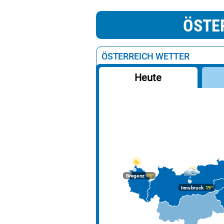
ÖSTE
ÖSTERREICH WETTER
Heute
Bregenz
18°
Innsbruck
19°