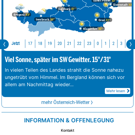
Sankt Pölten
32°
Eisenstadt
32°
Salzburg
31°
Bregenz
33°
Innsbruck
33°
Graz
31°
Klagenfurt
32°
Jetzt
17
18
19
20
21
22
23
0
1
2
3
4
Viel Sonne, später im SW Gewitter. 15°/31°
In vielen Teilen des Landes strahlt die Sonne nahezu
ungetrübt vom Himmel. Im Bergland können sich vor
allem am Nachmittag wieder
...
Mehr lesen
mehr Österreich-Wetter
INFORMATION & OFFENLEGUNG
Kontakt