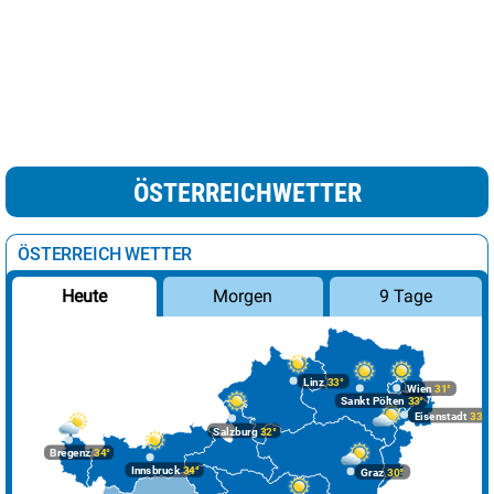
ÖSTERREICHWETTER
ÖSTERREICH WETTER
Morgen
9 Tage
Heute
Linz
33°
Wien
31°
Sankt Pölten
33°
Eisenstadt
33°
Salzburg
32°
Bregenz
34°
Innsbruck
34°
Graz
30°