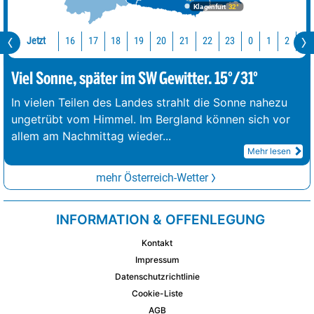
Klagenfurt
32°
Jetzt
16
17
18
19
20
21
22
23
0
1
2
3
Viel Sonne, später im SW Gewitter. 15°/31°
In vielen Teilen des Landes strahlt die Sonne nahezu
ungetrübt vom Himmel. Im Bergland können sich vor
allem am Nachmittag wieder
...
Mehr lesen
mehr Österreich-Wetter
INFORMATION & OFFENLEGUNG
Kontakt
Impressum
Datenschutzrichtlinie
Cookie-Liste
AGB