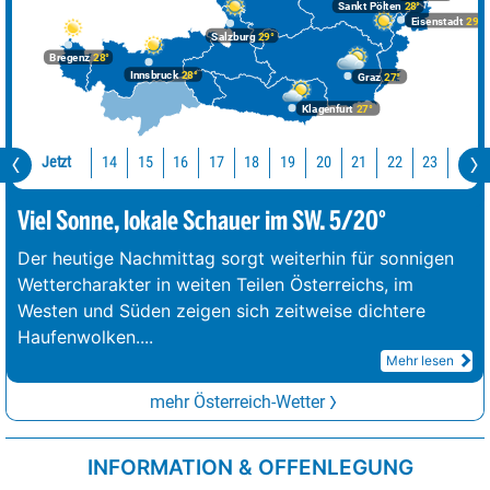
Sankt Pölten
28°
Eisenstadt
29°
Salzburg
29°
Bregenz
28°
Innsbruck
28°
Graz
27°
Klagenfurt
27°
Jetzt
14
15
16
17
18
19
20
21
22
23
0
Viel Sonne, lokale Schauer im SW. 5/20°
Der heutige Nachmittag sorgt weiterhin für sonnigen
Wettercharakter in weiten Teilen Österreichs, im
Westen und Süden zeigen sich zeitweise dichtere
Haufenwolken.
...
Mehr lesen
mehr Österreich-Wetter
INFORMATION & OFFENLEGUNG