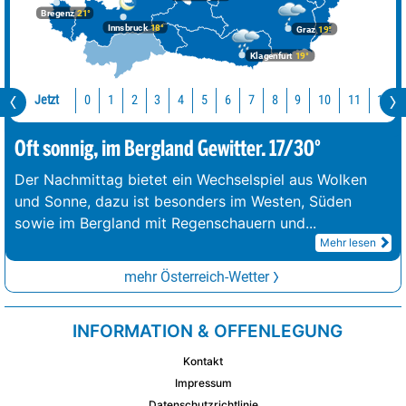
Bregenz
21°
Innsbruck
18°
Graz
19°
Klagenfurt
19°
Jetzt
10
11
12
0
1
2
3
4
5
6
7
8
9
Oft sonnig, im Bergland Gewitter. 17/30°
Der Nachmittag bietet ein Wechselspiel aus Wolken
und Sonne, dazu ist besonders im Westen, Süden
sowie im Bergland mit Regenschauern und
...
Mehr lesen
mehr Österreich-Wetter
INFORMATION & OFFENLEGUNG
Kontakt
Impressum
Datenschutzrichtlinie