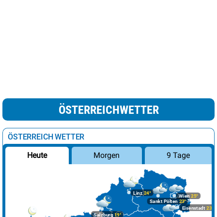
ÖSTERREICHWETTER
ÖSTERREICH WETTER
Morgen
9 Tage
Heute
Linz
24°
Wien
25°
Sankt Pölten
23°
Eisenstadt
23°
Salzburg
19°