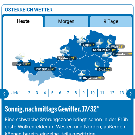
ÖSTERREICH WETTER
Morgen
9 Tage
Heute
Linz
21°
Wien
23°
Sankt Pölten
19°
Eisenstadt
22°
Salzburg
22°
Bregenz
22°
Innsbruck
19°
Graz
20°
Klagenfurt
21°
Jetzt
10
11
12
13
14
2
3
4
5
6
7
8
9
Sonnig, nachmittags Gewitter, 17/32°
Eine schwache Störungszone bringt schon in der Früh
erste Wolkenfelder im Westen und Norden, außerdem
können bereits einzelne, teils gewittrige