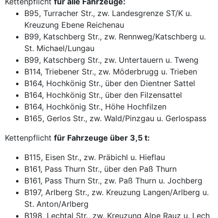
Kettenpflicht
für alle Fahrzeuge:
B95, Turracher Str., zw. Landesgrenze ST/K u.
Kreuzung Ebene Reichenau
B99, Katschberg Str., zw. Rennweg/Katschberg u.
St. Michael/Lungau
B99, Katschberg Str., zw. Untertauern u. Tweng
B114, Triebener Str., zw. Möderbrugg u. Trieben
B164, Hochkönig Str., über den Dientner Sattel
B164, Hochkönig Str., über den Filzensattel
B164, Hochkönig Str., Höhe Hochfilzen
B165, Gerlos Str., zw. Wald/Pinzgau u. Gerlospass
Kettenpflicht
für Fahrzeuge über 3,5 t:
B115, Eisen Str., zw. Präbichl u. Hieflau
B161, Pass Thurn Str., über den Paß Thurn
B161, Pass Thurn Str., zw. Paß Thurn u. Jochberg
B197, Arlberg Str., zw. Kreuzung Langen/Arlberg u.
St. Anton/Arlberg
B198, Lechtal Str., zw. Kreuzung Alpe Rauz u. Lech