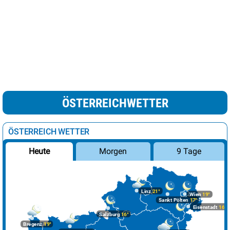
ÖSTERREICHWETTER
ÖSTERREICH WETTER
Morgen
9 Tage
Heute
Linz
21°
Wien
19°
Sankt Pölten
17°
Eisenstadt
16°
Salzburg
16°
Bregenz
19°