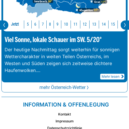
Innsbruck
18°
Graz
17°
Klagenfurt
17°
Jetzt
10
11
12
13
14
15
16
5
6
7
8
9
Viel Sonne, lokale Schauer im SW. 5/20°
Der heutige Nachmittag sorgt weiterhin für sonnigen
Wettercharakter in weiten Teilen Österreichs, im
Westen und Süden zeigen sich zeitweise dichtere
Haufenwolken.
...
Mehr lesen
mehr Österreich-Wetter
INFORMATION & OFFENLEGUNG
Kontakt
Impressum
Datenschutzrichtlinie