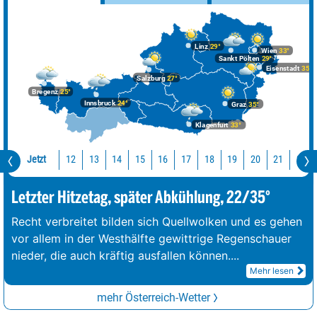
Linz
29°
Wien
33°
Sankt Pölten
29°
Eisenstadt
35°
Salzburg
27°
Bregenz
25°
Innsbruck
24°
Graz
35°
Klagenfurt
33°
Jetzt
12
13
14
15
16
17
18
19
20
21
22
Letzter Hitzetag, später Abkühlung, 22/35°
Recht verbreitet bilden sich Quellwolken und es gehen
vor allem in der Westhälfte gewittrige Regenschauer
nieder, die auch kräftig ausfallen können.
...
Mehr lesen
mehr Österreich-Wetter