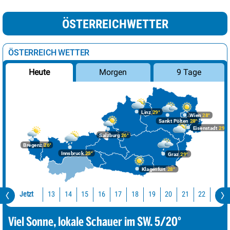
ÖSTERREICHWETTER
ÖSTERREICH WETTER
Morgen
9 Tage
Heute
Linz
29°
Wien
28°
Sankt Pölten
28°
Eisenstadt
29°
Salzburg
26°
Bregenz
26°
Innsbruck
25°
Graz
29°
Klagenfurt
28°
Jetzt
13
14
15
16
17
18
19
20
21
22
23
Viel Sonne, lokale Schauer im SW. 5/20°