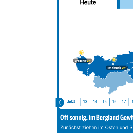
Heute
Bregenz
27°
Innsbruck
27°
Jetzt
13
14
15
16
17
Oft sonnig, im Bergland Gewi
Zunächst ziehen im Osten und S