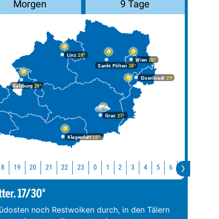
Morgen
9 Tage
Linz
28°
Wien
28°
Sankt Pölten
28°
Eisenstadt
29°
Salzburg
28°
Graz
27°
Klagenfurt
26°
18
19
20
21
22
23
0
1
2
3
4
5
6
7
8
9
tter. 17/30°
üdosten noch Restwolken durch, in den Tälern