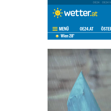
OE24
OE24 V
MENÜ
OE24.AT
ÖSTE
Wien
28°