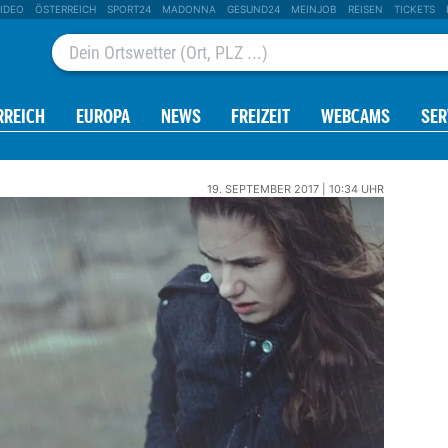
IDEO
ÖSTERREICH
SPORT24
MADONNA
GESUND24
MEINJOB
REISEN
TICKETS
RREICH
EUROPA
NEWS
FREIZEIT
WEBCAMS
SER
19. SEPTEMBER 2017 | 10:34 UHR