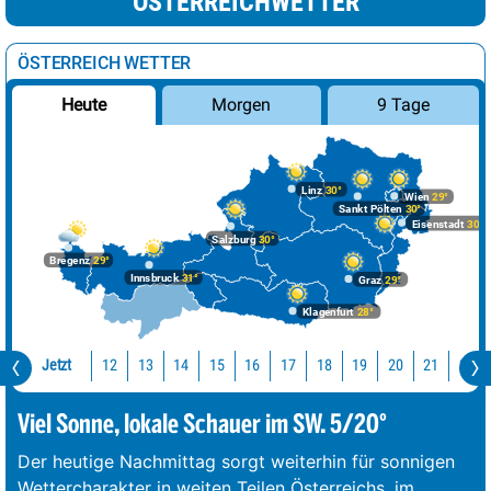
ÖSTERREICHWETTER
ÖSTERREICH WETTER
Morgen
9 Tage
Heute
Linz
30°
Wien
29°
Sankt Pölten
30°
Eisenstadt
30°
Salzburg
30°
Bregenz
29°
Innsbruck
31°
Graz
29°
Klagenfurt
28°
Jetzt
12
13
14
15
16
17
18
19
20
21
22
Viel Sonne, lokale Schauer im SW. 5/20°
Der heutige Nachmittag sorgt weiterhin für sonnigen
Wettercharakter in weiten Teilen Österreichs, im