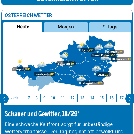
ÖSTERREICH WETTER
Morgen
9 Tage
Heute
Linz
22°
Wien
24°
Sankt Pölten
21°
Eisenstadt
23°
Salzburg
20°
Bregenz
20°
Innsbruck
20°
Graz
25°
Klagenfurt
22°
Jetzt
10
11
12
13
14
15
16
17
18
7
8
9
Schauer und Gewitter, 18/29°
Eine schwache Kaltfront sorgt für unbeständige
Wetterverhältnisse. Der Tag beginnt oft bewölkt und