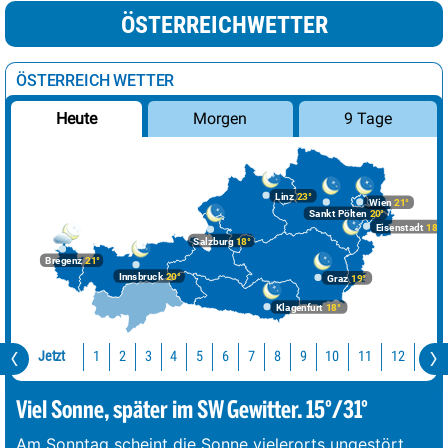
ÖSTERREICHWETTER
ÖSTERREICH WETTER
Morgen
9 Tage
Heute
Linz
23°
Wien
21°
Sankt Pölten
20°
Eisenstadt
18°
Salzburg
18°
Bregenz
21°
Innsbruck
20°
Graz
19°
Klagenfurt
18°
Jetzt
10
11
12
13
1
2
3
4
5
6
7
8
9
Viel Sonne, später im SW Gewitter. 15°/31°
Am Sonntag scheint die Sonne vielerorts ungestört.