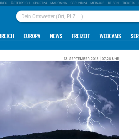
IDEO
ÖSTERREICH
SPORT24
MADONNA
GESUND24
MEINJOB
REISEN
TICKETS
RREICH
EUROPA
NEWS
FREIZEIT
WEBCAMS
SER
13. SEPTEMBER 2018 | 07:28 UHR