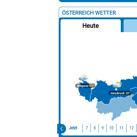
ÖSTERREICH WETTER
Heute
Bregenz
22°
Innsbruck
20°
Jetzt
10
11
12
7
8
9