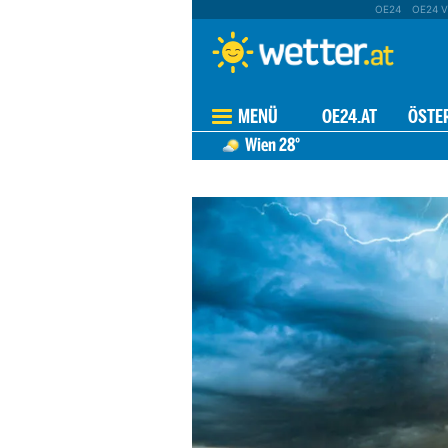
OE24
OE24 V
MENÜ
OE24.AT
ÖSTE
Wien
28°