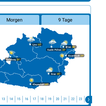
Morgen
9 Tage
Linz
25°
Wien
28°
Sankt Pölten
23°
Eisenstadt
29°
Salzburg
23°
Graz
25°
Klagenfurt
24°
13
14
15
16
17
18
19
20
21
22
23
0
1
2