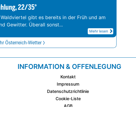
ühlung, 22/35°
 Waldviertel gibt es bereits in der Früh und am
d Gewitter. Überall sonst
...
Mehr lesen
r Österreich-Wetter
INFORMATION & OFFENLEGUNG
Kontakt
Impressum
Datenschutzrichtlinie
Cookie-Liste
AGB
Fixplatzierte Werbemöglichkeiten
AGB für Werbeeinschaltungen
wetter.at Partner (Messstation & WetterCam)
Cookie Einstellungen und Widerruf