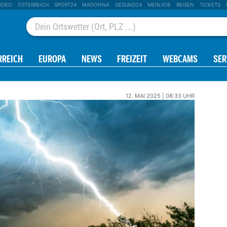
IDEO
ÖSTERREICH
SPORT24
MADONNA
GESUND24
MEINJOB
REISEN
TICKETS
RREICH
EUROPA
NEWS
FREIZEIT
WEBCAMS
SER
12. MAI 2025 | 08:33 UHR