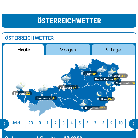
ÖSTERREICHWETTER
ÖSTERREICH WETTER
Morgen
9 Tage
Heute
Linz
20°
Wien
28°
Sankt Pölten
26°
Eisenstadt
28°
Salzburg
19°
Bregenz
22°
Innsbruck
19°
Graz
26°
Klagenfurt
21°
Jetzt
23
10
11
0
1
2
3
4
5
6
7
8
9