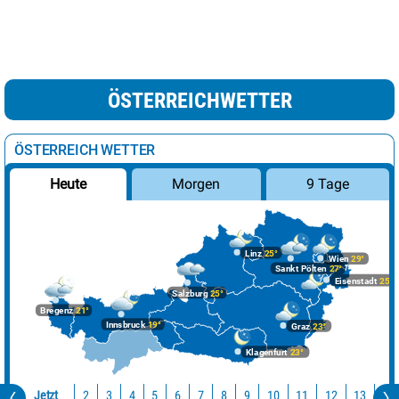
ÖSTERREICHWETTER
ÖSTERREICH WETTER
Morgen
9 Tage
Heute
Linz
25°
Wien
29°
Sankt Pölten
27°
Eisenstadt
25°
Salzburg
25°
Bregenz
21°
Innsbruck
19°
Graz
23°
Klagenfurt
23°
Jetzt
10
11
12
13
14
2
3
4
5
6
7
8
9