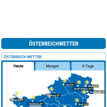
ÖSTERREICHWETTER
ÖSTERREICH WETTER
Morgen
9 Tage
Heute
Linz
26°
Wien
26°
Sankt Pölten
25°
Eisenstadt
25°
Salzburg
24°
Bregenz
28°
Innsbruck
26°
Graz
24°