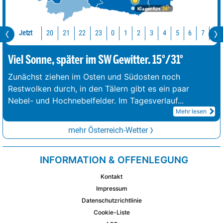
Klagenfurt
24°
Jetzt
20
21
22
23
0
1
2
3
4
5
6
7
8
Viel Sonne, später im SW Gewitter. 15°/31°
Zunächst ziehen im Osten und Südosten noch
Restwolken durch, in den Tälern gibt es ein paar
Nebel- und Hochnebelfelder. Im Tagesverlauf
...
Mehr lesen
mehr Österreich-Wetter
INFORMATION & OFFENLEGUNG
Kontakt
Impressum
Datenschutzrichtlinie
Cookie-Liste