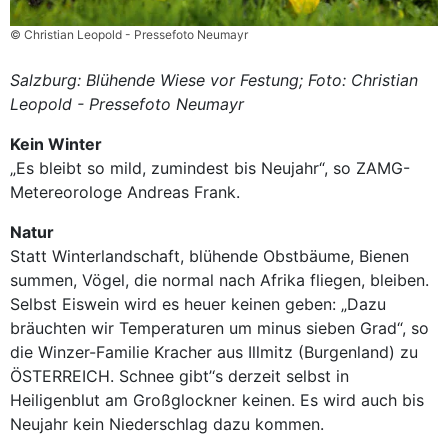
© Christian Leopold - Pressefoto Neumayr
Salzburg: Blühende Wiese vor Festung; Foto: Christian
Leopold - Pressefoto Neumayr
Kein Winter
„Es bleibt so mild, zumindest bis Neujahr“, so ZAMG-
Mete
re
orologe Andreas Frank.
Natur
Statt Winterlandschaft, blühende Obstbäume, Bienen
summen, Vögel, die normal nach Afrika fliegen, bleiben.
Selbst Eiswein wird es heuer keinen geben: „Dazu
bräuchten wir Temperaturen um minus sieben Grad“, so
die Winzer-Familie Kracher aus Illmitz (Burgenland) zu
ÖSTERREICH. Schnee gibt’
‘
s derzeit selbst in
Heiligenblut am
Großg
lockner keinen. Es wird auch bis
Neujahr kein Niederschlag dazu
kommen.