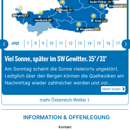
Sankt Pölten
19°
Eisenstadt
20°
Salzburg
19°
Bregenz
22°
Innsbruck
20°
Graz
22°
Klagenfurt
20°
Jetzt
10
11
12
13
14
15
16
17
18
7
8
9
Viel Sonne, später im SW Gewitter. 15°/31°
Am Sonntag scheint die Sonne vielerorts ungestört.
Lediglich über den Bergen können die Quellwolken am
Nachmittag wieder zahlreicher werden und vor
...
Mehr lesen
mehr Österreich-Wetter
INFORMATION & OFFENLEGUNG
Kontakt