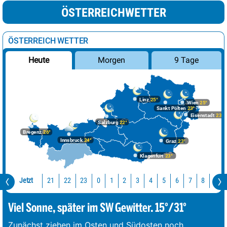
ÖSTERREICHWETTER
ÖSTERREICH WETTER
Morgen
9 Tage
Heute
Linz
25°
Wien
25°
Sankt Pölten
23°
Eisenstadt
23°
Salzburg
22°
Bregenz
26°
Innsbruck
24°
Graz
23°
Klagenfurt
23°
Jetzt
21
22
23
0
1
2
3
4
5
6
7
8
9
Viel Sonne, später im SW Gewitter. 15°/31°
Zunächst ziehen im Osten und Südosten noch