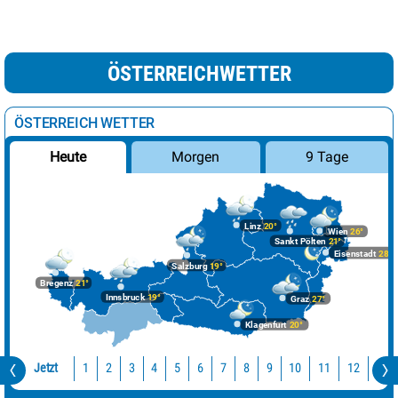
ÖSTERREICHWETTER
ÖSTERREICH WETTER
Morgen
9 Tage
Heute
Linz
20°
Wien
26°
Sankt Pölten
21°
Eisenstadt
28°
Salzburg
19°
Bregenz
21°
Innsbruck
19°
Graz
27°
Klagenfurt
20°
Jetzt
10
11
12
13
1
2
3
4
5
6
7
8
9