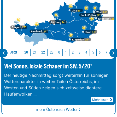
Linz
26°
Wien
26°
Sankt Pölten
25°
Eisenstadt
25°
Salzburg
24°
Bregenz
28°
Innsbruck
26°
Graz
24°
Klagenfurt
24°
Jetzt
20
21
22
23
0
1
2
3
4
5
6
7
8
Viel Sonne, lokale Schauer im SW. 5/20°
Der heutige Nachmittag sorgt weiterhin für sonnigen
Wettercharakter in weiten Teilen Österreichs, im
Westen und Süden zeigen sich zeitweise dichtere
Haufenwolken.
...
Mehr lesen
mehr Österreich-Wetter