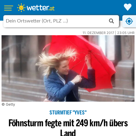
11. DEZEMBER 2017 | 23:05 UHR
© Getty
STURMTIEF "YVES"
Föhnsturm fegte mit 249 km/h übers
Land