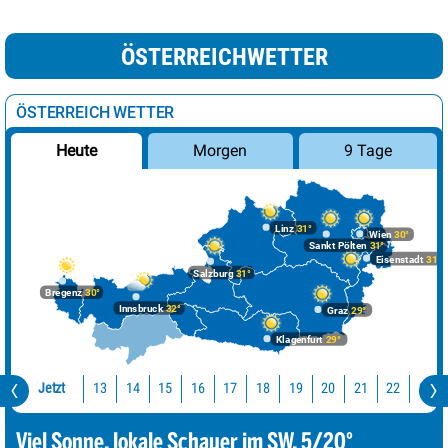
ÖSTERREICHWETTER
ÖSTERREICH WETTER
Morgen
9 Tage
Heute
Linz
31°
Wien
30°
Sankt Pölten
31°
Eisenstadt
31°
Salzburg
31°
Bregenz
30°
Innsbruck
32°
Graz
29°
Klagenfurt
29°
Jetzt
13
14
15
16
17
18
19
20
21
22
23
Viel Sonne, lokale Schauer im SW. 5/20°