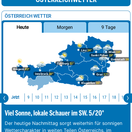
ÖSTERREICH WETTER
Morgen
9 Tage
Heute
Linz
24°
Wien
24°
Sankt Pölten
23°
Eisenstadt
26°
Salzburg
22°
Bregenz
22°
Innsbruck
22°
Graz
27°
Klagenfurt
23°
Jetzt
10
11
12
13
14
15
16
17
18
19
9
Viel Sonne, lokale Schauer im SW. 5/20°
Der heutige Nachmittag sorgt weiterhin für sonnigen
Wettercharakter in weiten Teilen Österreichs, im