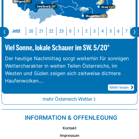
Bregenz
26°
Innsbruck
19°
Graz
24°
Klagenfurt
25°
Jetzt
20
21
22
23
0
1
2
3
4
5
6
7
8
Viel Sonne, lokale Schauer im SW. 5/20°
Der heutige Nachmittag sorgt weiterhin für sonnigen
Wettercharakter in weiten Teilen Österreichs, im
Westen und Süden zeigen sich zeitweise dichtere
Haufenwolken.
...
Mehr lesen
mehr Österreich-Wetter
INFORMATION & OFFENLEGUNG
Kontakt
Impressum