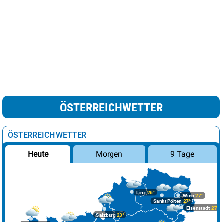
ÖSTERREICHWETTER
ÖSTERREICH WETTER
Morgen
9 Tage
Heute
Linz
26°
Wien
27°
Sankt Pölten
27°
Eisenstadt
27°
Salzburg
23°