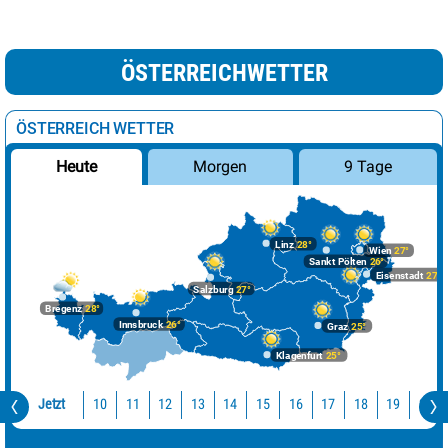
ÖSTERREICHWETTER
ÖSTERREICH WETTER
Morgen
9 Tage
Heute
Linz
28°
Wien
27°
Sankt Pölten
26°
Eisenstadt
27°
Salzburg
27°
Bregenz
28°
Innsbruck
26°
Graz
25°
Klagenfurt
25°
Jetzt
10
11
12
13
14
15
16
17
18
19
20