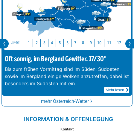
Sankt Pölten
23°
Eisenstadt
23°
Salzburg
19°
Bregenz
19°
Innsbruck
17°
Graz
18°
Klagenfurt
19°
Jetzt
10
11
12
13
1
2
3
4
5
6
7
8
9
Oft sonnig, im Bergland Gewitter. 17/30°
Bis zum frühen Vormittag sind im Süden, Südosten
sowie im Bergland einige Wolken anzutreffen, dabei ist
besonders im Südosten mit ein
...
Mehr lesen
mehr Österreich-Wetter
INFORMATION & OFFENLEGUNG
Kontakt