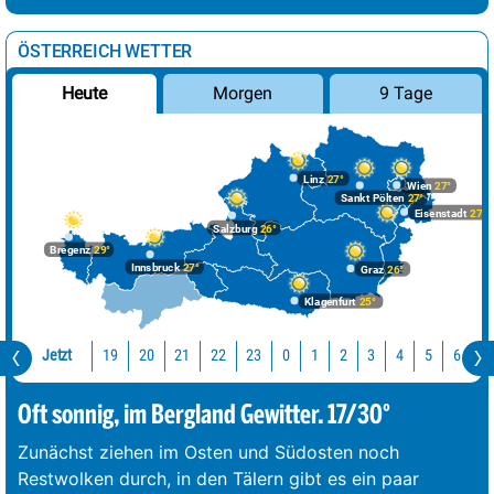
ÖSTERREICH WETTER
Morgen
9 Tage
Heute
Linz
27°
Wien
27°
Sankt Pölten
27°
Eisenstadt
27°
Salzburg
26°
Bregenz
29°
Innsbruck
27°
Graz
26°
Klagenfurt
25°
Jetzt
19
20
21
22
23
0
1
2
3
4
5
6
7
Oft sonnig, im Bergland Gewitter. 17/30°
Zunächst ziehen im Osten und Südosten noch
Restwolken durch, in den Tälern gibt es ein paar