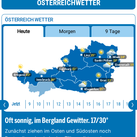
ÖSTERREICHWETTER
ÖSTERREICH WETTER
Morgen
9 Tage
Heute
Linz
25°
Wien
24°
Sankt Pölten
23°
Eisenstadt
25°
Salzburg
23°
Bregenz
22°
Innsbruck
20°
Graz
23°
Klagenfurt
21°
Jetzt
10
11
12
13
14
15
16
17
18
19
9
Oft sonnig, im Bergland Gewitter. 17/30°
Zunächst ziehen im Osten und Südosten noch