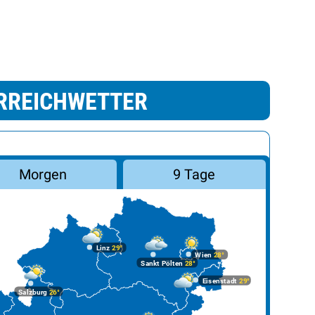
RREICHWETTER
Morgen
9 Tage
Linz
29°
Wien
28°
Sankt Pölten
28°
Eisenstadt
29°
Salzburg
26°