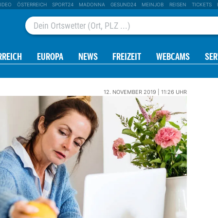
IDEO
ÖSTERREICH
SPORT24
MADONNA
GESUND24
MEINJOB
REISEN
TICKETS
RREICH
EUROPA
NEWS
FREIZEIT
WEBCAMS
SER
12. NOVEMBER 2019 | 11:26 UHR