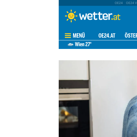
OE24
OE24 V
MENÜ
OE24.AT
ÖSTE
Wien
27°