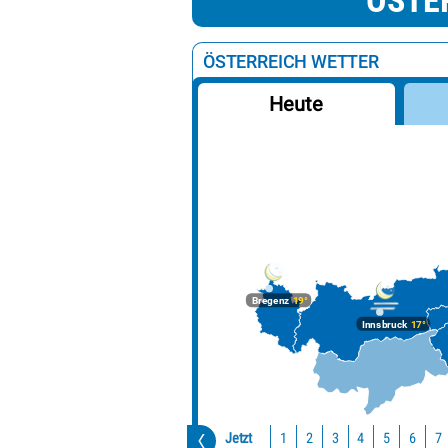
ÖSTE
ÖSTERREICH WETTER
Heute
Bregenz
19°
Innsbruck
17°
Jetzt
1
2
3
4
5
6
7