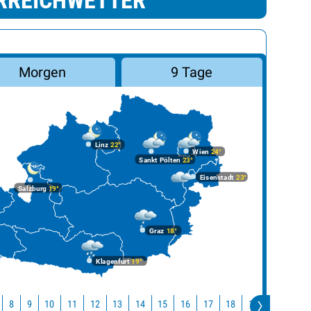
RREICHWETTER
Morgen
9 Tage
Linz
22°
Wien
24°
Sankt Pölten
23°
Eisenstadt
23°
Salzburg
19°
Graz
18°
Klagenfurt
19°
10
11
12
13
14
15
16
17
18
19
20
21
8
9