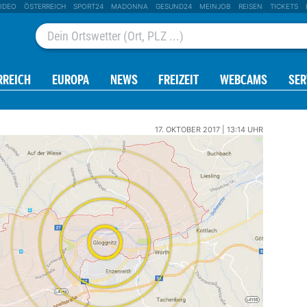
IDEO
ÖSTERREICH
SPORT24
MADONNA
GESUND24
MEINJOB
REISEN
TICKETS
RREICH
EUROPA
NEWS
FREIZEIT
WEBCAMS
SER
17. OKTOBER 2017 | 13:14 UHR