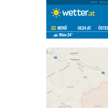
OE24
OE24 V
MENÜ
OE24.AT
ÖSTE
Wien
24°