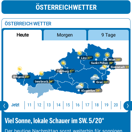
ÖSTERREICHWETTER
ÖSTERREICH WETTER
Morgen
9 Tage
Heute
Linz
27°
Wien
26°
Sankt Pölten
26°
Eisenstadt
27°
Salzburg
27°
Bregenz
26°
Innsbruck
24°
Graz
26°
Klagenfurt
24°
Jetzt
11
12
13
14
15
16
17
18
19
20
21
Viel Sonne, lokale Schauer im SW. 5/20°
Der heutige Nachmittag sorgt weiterhin für sonnigen