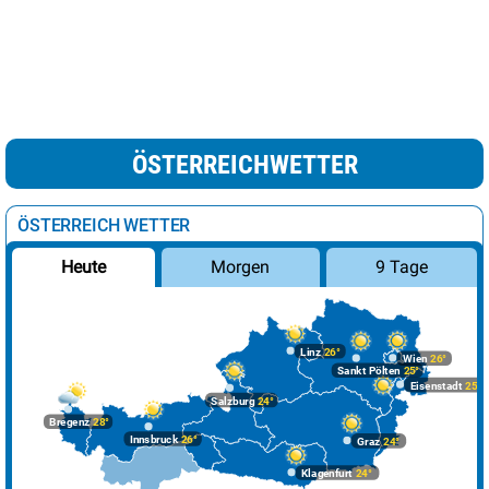
ÖSTERREICHWETTER
ÖSTERREICH WETTER
Morgen
9 Tage
Heute
Linz
26°
Wien
26°
Sankt Pölten
25°
Eisenstadt
25°
Salzburg
24°
Bregenz
28°
Innsbruck
26°
Graz
24°
Klagenfurt
24°