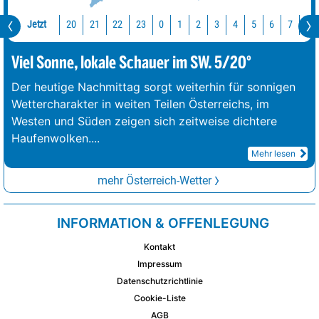
Jetzt
20
21
22
23
0
1
2
3
4
5
6
7
8
Viel Sonne, lokale Schauer im SW. 5/20°
Der heutige Nachmittag sorgt weiterhin für sonnigen
Wettercharakter in weiten Teilen Österreichs, im
Westen und Süden zeigen sich zeitweise dichtere
Haufenwolken.
...
Mehr lesen
mehr Österreich-Wetter
INFORMATION & OFFENLEGUNG
Kontakt
Impressum
Datenschutzrichtlinie
Cookie-Liste
AGB