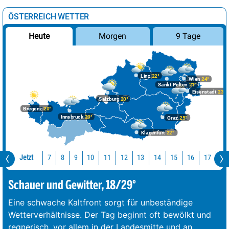
ÖSTERREICH WETTER
Morgen
9 Tage
Heute
Linz
22°
Wien
24°
Sankt Pölten
21°
Eisenstadt
23°
Salzburg
20°
Bregenz
20°
Innsbruck
20°
Graz
25°
Klagenfurt
22°
Jetzt
10
11
12
13
14
15
16
17
18
7
8
9
Schauer und Gewitter, 18/29°
Eine schwache Kaltfront sorgt für unbeständige
Wetterverhältnisse. Der Tag beginnt oft bewölkt und
regnerisch, vor allem in der Landesmitte und an
...