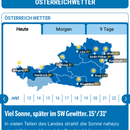
ÖSTERREICHWETTER
ÖSTERREICH WETTER
Morgen
9 Tage
Heute
Linz
31°
Wien
30°
Sankt Pölten
31°
Eisenstadt
31°
Salzburg
31°
Bregenz
30°
Innsbruck
32°
Graz
29°
Klagenfurt
29°
Jetzt
13
14
15
16
17
18
19
20
21
22
23
Viel Sonne, später im SW Gewitter. 15°/31°
In vielen Teilen des Landes strahlt die Sonne nahezu