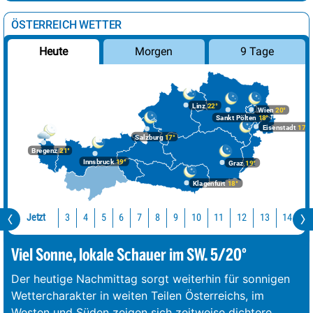
ÖSTERREICH WETTER
Morgen
9 Tage
Heute
Linz
22°
Wien
20°
Sankt Pölten
18°
Eisenstadt
17°
Salzburg
17°
Bregenz
21°
Innsbruck
19°
Graz
19°
Klagenfurt
18°
Jetzt
10
11
12
13
14
1
3
4
5
6
7
8
9
Viel Sonne, lokale Schauer im SW. 5/20°
Der heutige Nachmittag sorgt weiterhin für sonnigen
Wettercharakter in weiten Teilen Österreichs, im
Westen und Süden zeigen sich zeitweise dichtere