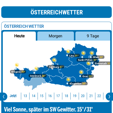
ÖSTERREICHWETTER
ÖSTERREICH WETTER
Morgen
9 Tage
Heute
Linz
31°
Wien
30°
Sankt Pölten
31°
Eisenstadt
31°
Salzburg
31°
Bregenz
30°
Innsbruck
32°
Graz
29°
Klagenfurt
29°
Jetzt
13
14
15
16
17
18
19
20
21
22
23
Viel Sonne, später im SW Gewitter. 15°/31°