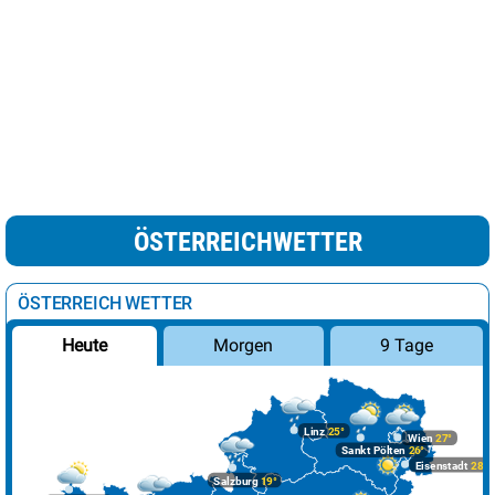
ÖSTERREICHWETTER
ÖSTERREICH WETTER
Morgen
9 Tage
Heute
Linz
25°
Wien
27°
Sankt Pölten
26°
Eisenstadt
28°
Salzburg
19°