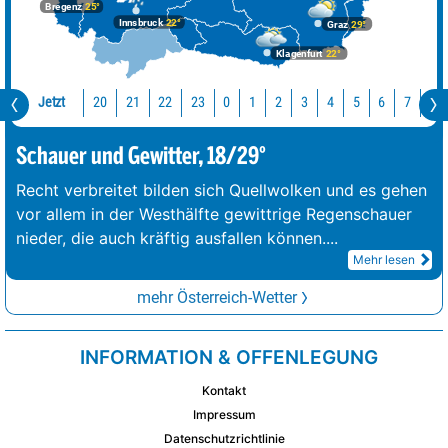
Bregenz
25°
Innsbruck
22°
Graz
29°
Klagenfurt
22°
Jetzt
20
21
22
23
0
1
2
3
4
5
6
7
8
Schauer und Gewitter, 18/29°
Recht verbreitet bilden sich Quellwolken und es gehen
vor allem in der Westhälfte gewittrige Regenschauer
nieder, die auch kräftig ausfallen können.
...
Mehr lesen
mehr Österreich-Wetter
INFORMATION & OFFENLEGUNG
Kontakt
Impressum
Datenschutzrichtlinie