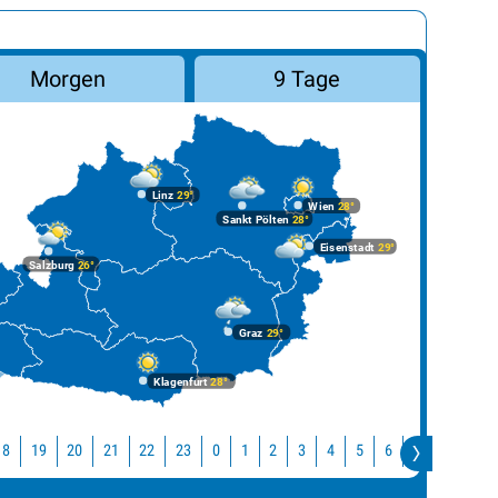
Morgen
9 Tage
Linz
29°
Wien
28°
Sankt Pölten
28°
Eisenstadt
29°
Salzburg
26°
Graz
29°
Klagenfurt
28°
18
19
20
21
22
23
0
1
2
3
4
5
6
7
8
9