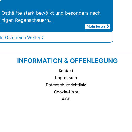
°
r Osthälfte stark bewölkt und besonders nach
inigen Regenschauern,
...
Mehr lesen
r Österreich-Wetter
INFORMATION & OFFENLEGUNG
Kontakt
Impressum
Datenschutzrichtlinie
Cookie-Liste
AGB
Fixplatzierte Werbemöglichkeiten
AGB für Werbeeinschaltungen
wetter.at Partner (Messstation & WetterCam)
Cookie Einstellungen und Widerruf