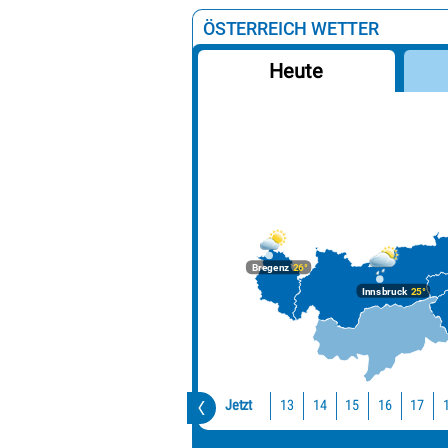
ÖSTERREICH WETTER
Heute
Bregenz
26°
Innsbruck
25°
Jetzt
13
14
15
16
17