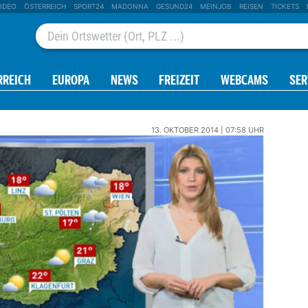
IDEO
ÖSTERREICH
SPORT24
MADONNA
GESUND24
MEINJOB
REISEN
TICKETS
RREICH
EUROPA
NEWS
FREIZEIT
WEBCAMS
SER
13. OKTOBER 2014 | 07:58 UHR