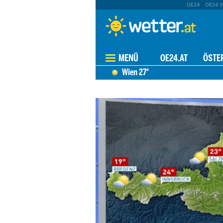
OE24
OE24 V
MENÜ
OE24.AT
ÖSTE
Wien
27°